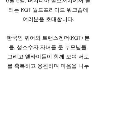
6월 6일, 버지니아 폴스처치에서 열
리는 KQT 월드프라이드 워크숍에
여러분을 초대합니다.
한국인 퀴어와 트랜스젠더(KQT) 분
들, 성소수자 자녀를 둔 부모님들,
그리고 앨라이들이 함께 모여 서로
를 축복하고 응원하며 마음을 나누
고 연대하려 합니다. 이어지는 6월
7일과 8일, 월드 프라이드 퍼레이드
와 축제에도 함께 해주세요!
참여를 원하시는 분은
신청서
를 작
성해 주세요. 신청 결과는 접수 후 4
일 이내 이메일로 안내드립니다.
신
청 마감일은 6월 1일입니다